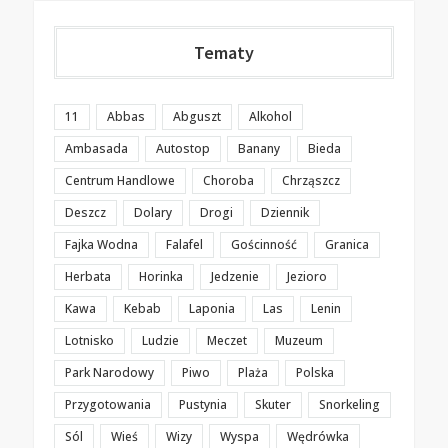
Tematy
11
Abbas
Abguszt
Alkohol
Ambasada
Autostop
Banany
Bieda
Centrum Handlowe
Choroba
Chrząszcz
Deszcz
Dolary
Drogi
Dziennik
Fajka Wodna
Falafel
Gościnność
Granica
Herbata
Horinka
Jedzenie
Jezioro
Kawa
Kebab
Laponia
Las
Lenin
Lotnisko
Ludzie
Meczet
Muzeum
Park Narodowy
Piwo
Plaża
Polska
Przygotowania
Pustynia
Skuter
Snorkeling
Sól
Wieś
Wizy
Wyspa
Wędrówka