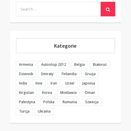
Search
for:
Kategorie
Armenia
Autostop 2012
Belgia
Białoruś
Dziennik
Emiraty
Finlandia
Gruzja
Indie
Inne
Iran
Izrael
Japonia
Kirgistan
Korea
Mołdawia
Oman
Palestyna
Polska
Rumunia
Szwecja
Turcja
Ukraina