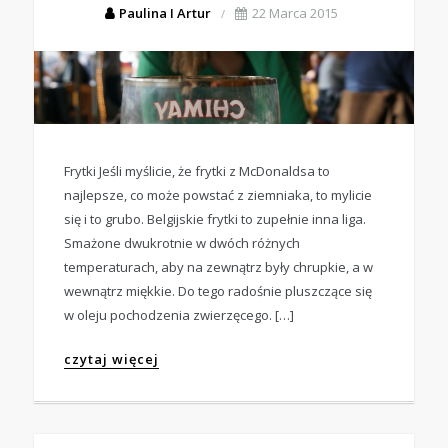
Paulina I Artur
22 Marca 2015
Frytki Jeśli myślicie, że frytki z McDonaldsa to
najlepsze, co może powstać z ziemniaka, to mylicie
się i to grubo. Belgijskie frytki to zupełnie inna liga.
Smażone dwukrotnie w dwóch różnych
temperaturach, aby na zewnątrz były chrupkie, a w
wewnątrz miękkie. Do tego radośnie pluszczące się
w oleju pochodzenia zwierzęcego. […]
czytaj więcej