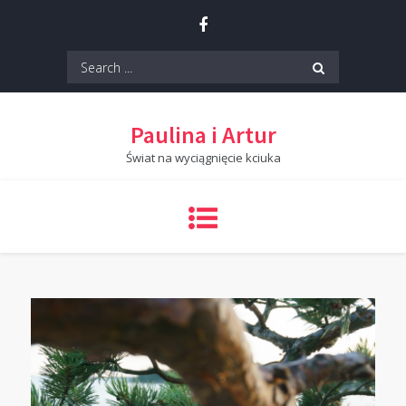
Skip
to
content
Search
for:
Paulina i Artur
Świat na wyciągnięcie kciuka