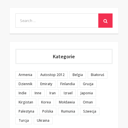
Search
for:
Kategorie
Armenia
Autostop 2012
Belgia
Białoruś
Dziennik
Emiraty
Finlandia
Gruzja
Indie
Inne
Iran
Izrael
Japonia
Kirgistan
Korea
Mołdawia
Oman
Palestyna
Polska
Rumunia
Szwecja
Turcja
Ukraina