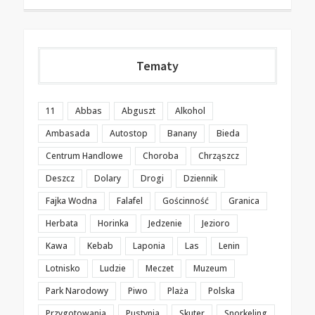
Tematy
11
Abbas
Abguszt
Alkohol
Ambasada
Autostop
Banany
Bieda
Centrum Handlowe
Choroba
Chrząszcz
Deszcz
Dolary
Drogi
Dziennik
Fajka Wodna
Falafel
Gościnność
Granica
Herbata
Horinka
Jedzenie
Jezioro
Kawa
Kebab
Laponia
Las
Lenin
Lotnisko
Ludzie
Meczet
Muzeum
Park Narodowy
Piwo
Plaża
Polska
Przygotowania
Pustynia
Skuter
Snorkeling