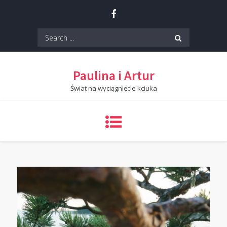
Skip
to
content
Search
for:
Paulina i Artur
Świat na wyciągnięcie kciuka