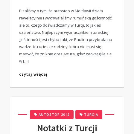
Pisaliśmy o tym, że autostop w Mołdawii działa
rewelacyjnie i wychwalaliśmy rumuńską gościnność,
ale to, czego doświadczamy w Turcji, to jakieś
szaleństwo. Najlepszym wyznacznikiem tureckiej
gościnności jest chyba fakt, że Paulina przybrała na
wadze. Ku uciesze rodziny, która nie musi się
martwić, że zniknie oraz Artura, gdyż zaokrągliła się
w […]
czytaj więcej
,
AUTOSTOP 2012
TURCJA
Notatki z Turcji