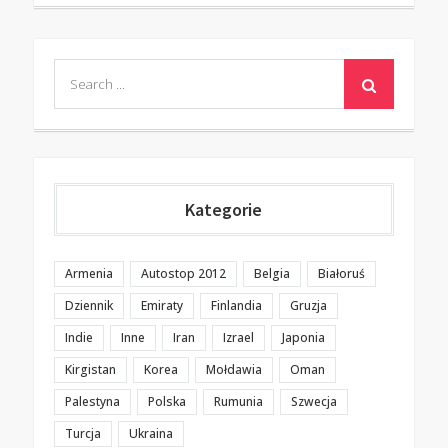
Search
for:
Kategorie
Armenia
Autostop 2012
Belgia
Białoruś
Dziennik
Emiraty
Finlandia
Gruzja
Indie
Inne
Iran
Izrael
Japonia
Kirgistan
Korea
Mołdawia
Oman
Palestyna
Polska
Rumunia
Szwecja
Turcja
Ukraina