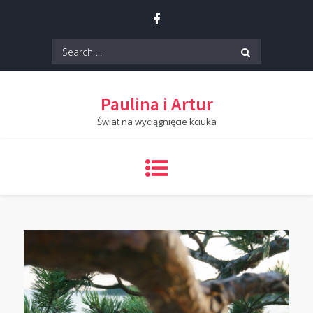
Skip
to
content
Search
for:
Paulina i Artur
Świat na wyciągnięcie kciuka